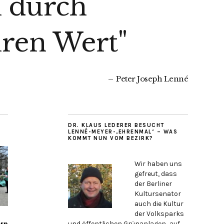
n durch
ren Wert"
Peter Joseph Lenné
DR. KLAUS LEDERER BESUCHT
LENNÉ-MEYER-‚EHRENMAL‘ – WAS
KOMMT NUN VOM BEZIRK?
Wi
r haben uns
gefreut, dass
der Berliner
Kultursenator
auch die Kultur
der Volksparks
ern
und öffentlichen Grünanlagen ‚auf