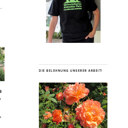
..
DIE BELOHNUNG UNSERER ARBEIT!
8
s
m