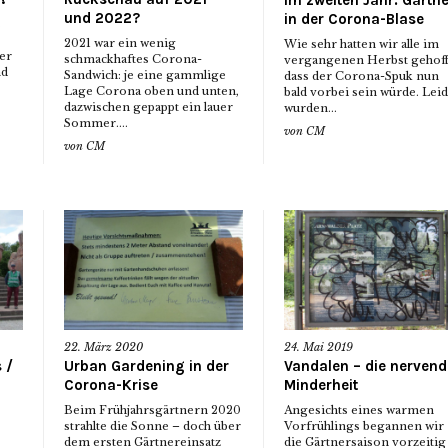
und 2022?
in der Corona-Blase
s
2021 war ein wenig
Wie sehr hatten wir alle im
er
schmackhaftes Corona-
vergangenen Herbst gehoff
nd
Sandwich: je eine gammlige
dass der Corona-Spuk nun
Lage Corona oben und unten,
bald vorbei sein würde. Lei
dazwischen gepappt ein lauer
wurden...
Sommer....
von
CM
von
CM
22. März 2020
24. Mai 2019
 /
Urban Gardening in der
Vandalen – die nervend
Corona-Krise
Minderheit
Beim Frühjahrsgärtnern 2020
Angesichts eines warmen
strahlte die Sonne – doch über
Vorfrühlings begannen wir
dem ersten Gärtnereinsatz
die Gärtnersaison vorzeitig