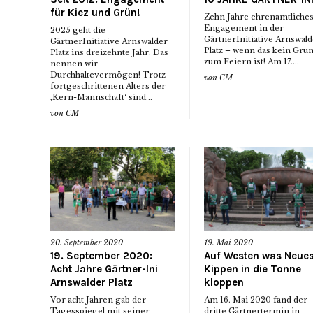
für Kiez und Grün!
Zehn Jahre ehrenamtliche
Engagement in der
2025 geht die
GärtnerInitiative Arnswald
GärtnerInitiative Arnswalder
Platz – wenn das kein Gru
Platz ins dreizehnte Jahr. Das
zum Feiern ist! Am 17....
nennen wir
Durchhaltevermögen! Trotz
von
CM
fortgeschrittenen Alters der
‚Kern-Mannschaft‘ sind...
von
CM
20. September 2020
19. Mai 2020
19. September 2020:
Auf Westen was Neues
Acht Jahre Gärtner-Ini
Kippen in die Tonne
Arnswalder Platz
kloppen
Vor acht Jahren gab der
Am 16. Mai 2020 fand der
Tagesspiegel mit seiner
dritte Gärtnertermin in