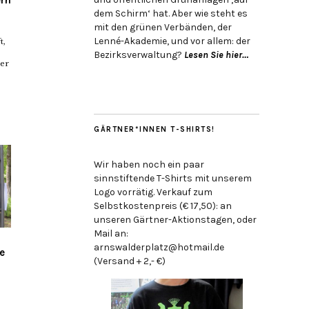
dem Schirm‘ hat. Aber wie steht es
mit den grünen Verbänden, der
Lenné-Akademie, und vor allem: der
t,
Bezirksverwaltung?
Lesen Sie hier…
der
GÄRTNER*INNEN T-SHIRTS!
Wir haben noch ein paar
sinnstiftende T-Shirts mit unserem
Logo vorrätig. Verkauf zum
Selbstkostenpreis (€ 17,50): an
unseren Gärtner-Aktionstagen, oder
Mail an:
arnswalderplatz@hotmail.de
e
(Versand + 2,- €)