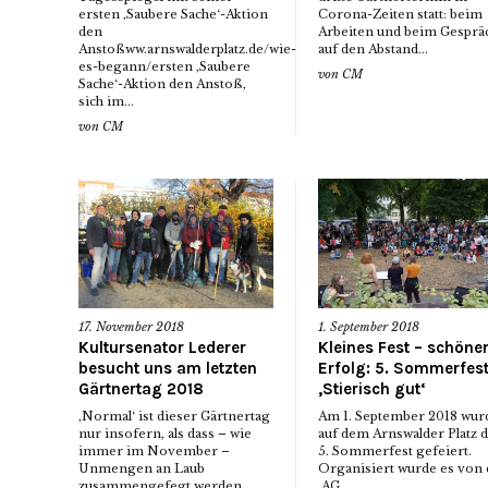
ersten ‚Saubere Sache‘-Aktion
Corona-Zeiten statt: beim
den
Arbeiten und beim Gesprä
Anstoßww.arnswalderplatz.de/wie-
auf den Abstand...
es-begann/ersten ‚Saubere
von
CM
Sache‘-Aktion den Anstoß,
sich im...
von
CM
17. November 2018
1. September 2018
Kultursenator Lederer
Kleines Fest – schöne
besucht uns am letzten
Erfolg: 5. Sommerfes
Gärtnertag 2018
‚Stierisch gut‘
‚Normal‘ ist dieser Gärtnertag
Am 1. September 2018 wur
nur insofern, als dass – wie
auf dem Arnswalder Platz d
immer im November –
5. Sommerfest gefeiert.
Unmengen an Laub
Organisiert wurde es von 
zusammengefegt werden...
‚AG...