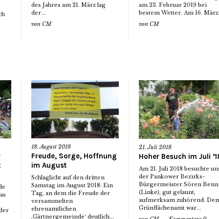
des Jahres am 21. März lag
am 23. Februar 2019 bei
der...
bestem Wetter. Am 16. März.
ch
von
CM
von
CM
18. August 2018
21. Juli 2018
r
Freude, Sorge, Hoffnung
Hoher Besuch im Juli ’1
t
im August
Am 21. Juli 2018 besuchte un
der Pankower Bezirks-
Schlaglicht auf den dritten
Bürgermeister Sören Benn
Samstag im August 2018: Ein
de
(Linke), gut gelaunt,
Tag, an dem die Freude der
as
aufmerksam zuhörend. De
versammelten
Grünflächenamt war...
ehrenamtlichen
der
‚Gärtnergemeinde‘ deutlich...
von
CM
Kommentare 0