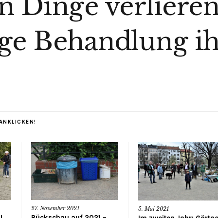
en Dinge verliere
e Behandlung ih
 ANKLICKEN!
27. November 2021
5. Mai 2021
Rückschau auf 2021 –
!
Im zweiten Jahr: Gärtn