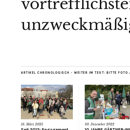
vortrefflichst
unzweckmäßig
ARTIKEL CHRONOLOGISCH - WEITER IM TEXT: BITTE FOTO
16. März 2025
30. Dezember 2022
Seit 2012: Engagement
10 JAHRE GÄRTNER-INI